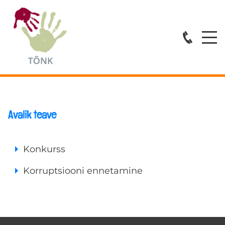
Avaleht
Teenused
ESMATASANDI ABI
Avalik teave
ÕPPENÕUSTAMINE
Konkurss
KOVISIOONID
Korruptsiooni ennetamine
KOOLITUSED
Spetsialistid