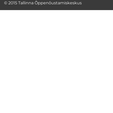
© 2015 Tallinna Õppenõustamiskeskus
TÖNK eksperdid
EKSPERTIDE MEESKOND
REGISTREERIMINE KOOLIDELE
Registreeru
INDIVIDUAALNÕUSTAMINE
GRUPINÕUSTAMINE
ПО-РУССКИ