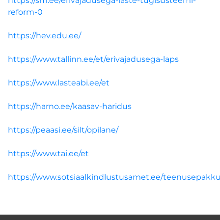
https://sm.ee/erivajadusega-laste-tugisusteemi-
reform-0
TÖNK eksperdid
https://hev.edu.ee/
EKSPERTIDE MEESKOND
https://www.tallinn.ee/et/erivajadusega-laps
REGISTREERIMINE KOOLIDELE
https://www.lasteabi.ee/et
Registreeru
https://harno.ee/kaasav-haridus
https://peaasi.ee/silt/opilane/
INDIVIDUAALNÕUSTAMINE
https://www.tai.ee/et
GRUPINÕUSTAMINE
https://www.sotsiaalkindlustusamet.ee/teenusepakk
ПО-РУССКИ