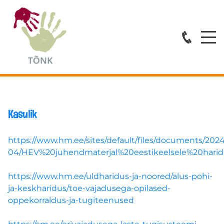
Avaleht
Teenused
ESMATASANDI ABI
Kasulik
ÕPPENÕUSTAMINE
https://www.hm.ee/sites/default/files/documents/2024
KOVISIOONID
04/HEV%20juhendmaterjal%20eestikeelsele%20hari
https://www.hm.ee/uldharidus-ja-noored/alus-pohi-
KOOLITUSED
ja-keskharidus/toe-vajadusega-opilased-
oppekorraldus-ja-tugiteenused
Spetsialistid