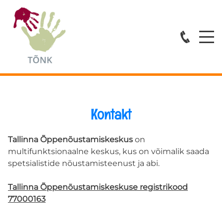
Avaleht
Kontakt
Teenused
Tallinna Õppenõustamiskeskus
on
multifunktsionaalne keskus, kus on võimalik saada
ESMATASANDI ABI
spetsialistide nõustamisteenust ja abi.
ÕPPENÕUSTAMINE
Tallinna Õppenõustamiskeskuse registrikood
77000163
KOVISIOONID