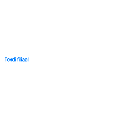
KODUKORD
TÕNK TÖÖTASUJUHEND
AVALIK TEAVE
Lisa info
Tondi filiaal
KASULIK
LAPSELE
NÕUSTAJALE