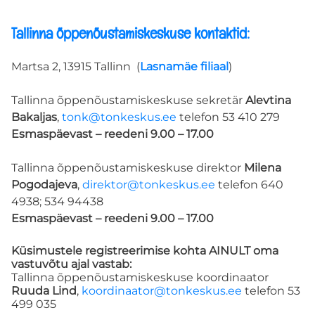
Tallinna õppenõustamiskeskuse kontaktid:
KOOLITUSED
Martsa 2, 13915 Tallinn (
Lasnamäe filiaal
)
Spetsialistid
Tallinna õppenõustamiskeskuse sekretär
Alevtina
TÖNK eksperdid
Bakaljas
,
tonk@tonkeskus.ee
telefon 53 410 279
Esmaspäevast – reedeni 9.00 – 17.00
EKSPERTIDE MEESKOND
Tallinna õppenõustamiskeskuse direktor
Milena
Pogodajeva
,
direktor@tonkeskus.ee
telefon 640
4938; 534 94438
REGISTREERIMINE KOOLIDELE
Esmaspäevast – reedeni 9.00 – 17.00
Registreeru
Küsimustele registreerimise kohta AINULT oma
vastuvõtu ajal vastab:
Tallinna õppenõustamiskeskuse koordinaator
Ruuda Lind
,
koordinaator@tonkeskus.ee
telefon 53
INDIVIDUAALNÕUSTAMINE
499 035