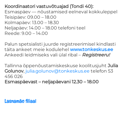
Koordinaatori vastuvõtuajad (Tondi 40):
GRUPINÕUSTAMINE
Esmaspäev — nõustamised eelneval kokkuleppel
Teisipäev: 09.00 – 18.00
Kolmapäev: 13.00 – 18.30
ПО-РУССКИ
Neljapäev: 14.00 – 18.00 telefoni teel
Reede: 9.00 – 14.00
Koolituskeskus
Palun spetsialisti juurde registreerimisel kindlasti
täita ankeet meie kodulehel
www.tonkeskus.ee
Ankeedi leidmiseks vali ülal ribal –
Registreeru!
ÜLDINE INFO
Tallinna õppenõustamiskeskuse koolitusjuht
Julia
Golunov
,
julia.golunov@tonkeskus.ee
telefon 53
Kontakt
456 026
Esmaspäevast – neljapäevani 12.30 – 18.00
Meie keskus
Lasnamäe filiaal
PÕHIMÄÄRUS