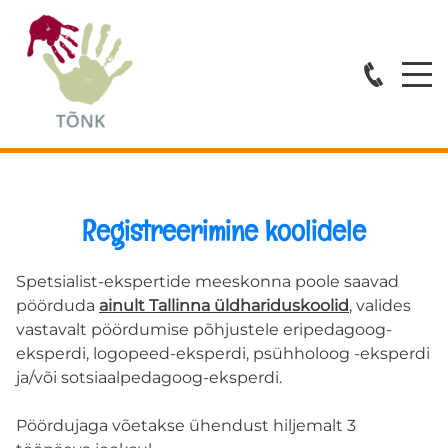
Avaleht
Teenused
ESMATASANDI ABI
Registreerimine koolidele
ÕPPENÕUSTAMINE
Spetsialist-ekspertide meeskonna poole saavad
KOVISIOONID
pöörduda
ainult Tallinna üldhariduskoolid
, valides
vastavalt pöördumise põhjustele eripedagoog-
eksperdi, logopeed-eksperdi, psühholoog -eksperdi
KOOLITUSED
ja/või sotsiaalpedagoog-eksperdi.
Spetsialistid
Pöördujaga võetakse ühendust hiljemalt 3