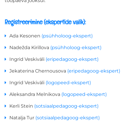
tööpäeva jooksul.
TÖNK eksperdid
Registreerimine (ekspertide valik):
EKSPERTIDE MEESKOND
Ada Kesonen
(psühholoog-ekspert)
REGISTREERIMINE KOOLIDELE
Nadežda Kirillova
(psühholoog-ekspert)
Ingrid Veskiväli
(eripedagoog-ekspert)
Registreeru
Jekaterina Chernousova
(eripedagoog-ekspert)
Ingrid Veskiväli
(logopeed-ekspert)
INDIVIDUAALNÕUSTAMINE
Aleksandra Melnikova
(logopeed-ekspert)
GRUPINÕUSTAMINE
Kerli Stein
(sotsiaalpedagoog-ekspert)
Natalja Tur
(sotsiaalpedagoog-ekspert)
ПО-РУССКИ