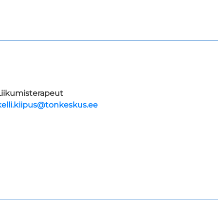
Liikumisterapeut
kelli.kiipus@tonkeskus.ee