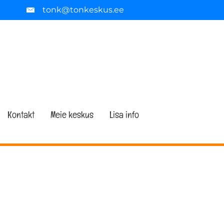
tonk@tonkeskus.ee
Kontakt
Meie keskus
Lisa info