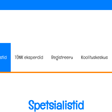
stid
TÖNK eksperdid
Registreeru
Koolituskeskus
Spetsialistid