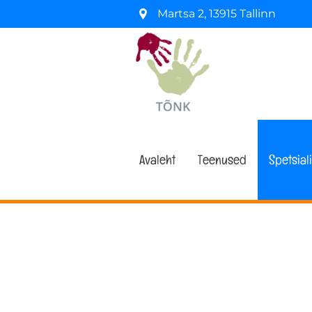
Martsa 2
,
13915
Tallinn
Avaleht
Teenused
Spetsiali