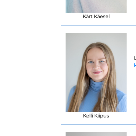
Kärt Käesel
Kelli Kiipus