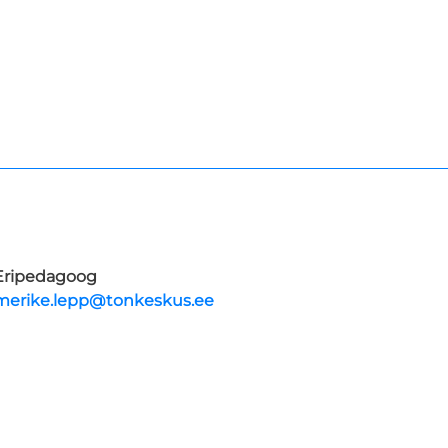
Eripedagoog
merike.lepp@tonkeskus.ee