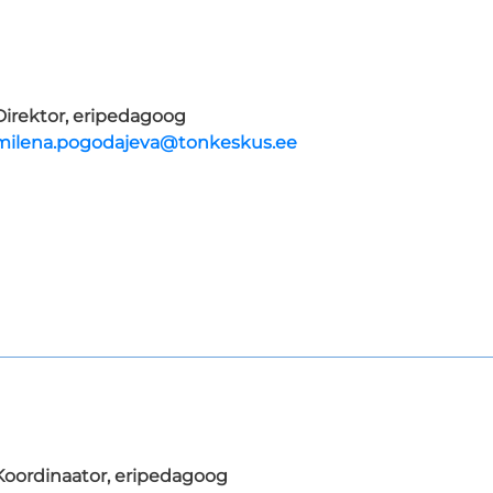
Direktor, eripedagoog
milena.pogodajeva@tonkeskus.ee
Koordinaator, eripedagoog