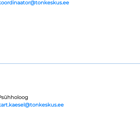
koordinaator@tonkeskus.ee
Psühholoog
kart.kaesel@tonkeskus.ee