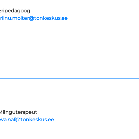
Eripedagoog
triinu.molter@tonkeskus.ee
Mänguterapeut
eva.naf@tonkeskus.ee