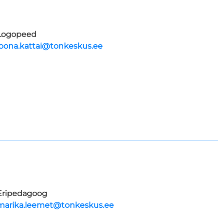
Logopeed
loona.kattai@tonkeskus.ee
Eripedagoog
marika.leemet@tonkeskus.ee