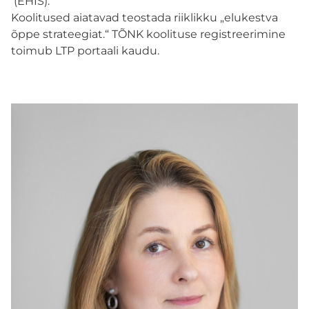
(EHIS).
Koolitused aiatavad teostada riiklikku „elukestva
TÖNK eksperdid
õppe strateegiat.“ TÕNK koolituse registreerimine
toimub LTP portaali kaudu.
EKSPERTIDE MEESKOND
REGISTREERIMINE KOOLIDELE
Registreeru
INDIVIDUAALNÕUSTAMINE
GRUPINÕUSTAMINE
ПО-РУССКИ