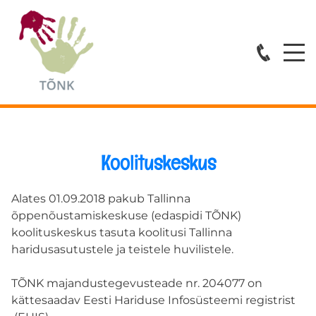
Avaleht
Teenused
ESMATASANDI ABI
Koolituskeskus
ÕPPENÕUSTAMINE
Alates 01.09.2018 pakub Tallinna
KOVISIOONID
õppenõustamiskeskuse (edaspidi TÕNK)
koolituskeskus tasuta koolitusi Tallinna
haridusasutustele ja teistele huvilistele.
KOOLITUSED
TÕNK majandustegevusteade nr. 204077 on
Spetsialistid
kättesaadav Eesti Hariduse Infosüsteemi registrist