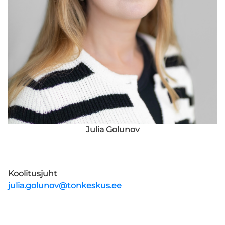
Koolituskeskus
ÜLDINE INFO
Kontakt
Meie keskus
Julia Golunov
PÕHIMÄÄRUS
KODUKORD
Koolitusjuht
julia.golunov@tonkeskus.ee
TÕNK TÖÖTASUJUHEND