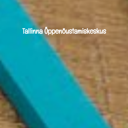
Tallinna Õppenõustamiskeskus
Avaleht
Teenused