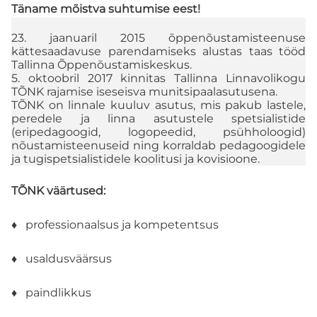
Täname mõistva suhtumise eest!
23. jaanuaril 2015 õppenõustamisteenuse
kättesaadavuse parendamiseks alustas taas tööd
Tallinna Õppenõustamiskeskus.
5. oktoobril 2017 kinnitas Tallinna Linnavolikogu
TÕNK rajamise iseseisva munitsipaalasutusena.
TÕNK on linnale kuuluv asutus, mis pakub lastele,
peredele ja linna asutustele spetsialistide
(eripedagoogid, logopeedid, psühholoogid)
nõustamisteenuseid ning korraldab pedagoogidele
ja tugispetsialistidele koolitusi ja kovisioone.
TÕNK väärtused:
♦ professionaalsus ja kompetentsus
♦ usaldusväärsus
♦ paindlikkus