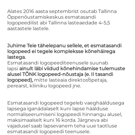
Alates 2016 aasta septembrist osutab Tallinna
Õppenõustamiskeskus esmatasandi
logopeedilist abi Tallinna lasteaedade 4-5,5
aastastele lastele.
Juhime Teie tähelepanu sellele, et esmatasandi
logopeed ei tegele kompleksse kõnehäirega
lastega.
Esmatasandi logopeediteenusele suunab
lapsi
ainult läbi viidud kõnehindamise tulemuste
alusel TÕNK logopeed-nõustaja (e. II tasandi
logopeed),
mitte lasteaia direktor/õpetaja,
perearst, kliiniku logopeed jne.
Esmatasandi logopeed tegeleb vaeghääldusega
lapsega iganädalaselt kuni lapse häälduse
normaliseerumiseni logopeedi hinnangu alusel,
maksimaalselt kuni 16 korda. Järgneva abi
vajadusel saab lapsevanem teha uue taotluse
esmatasandi logopeedi teenusele.