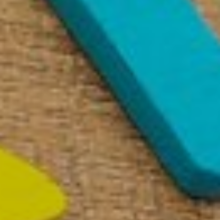
ESMATASANDI ABI
ÕPPENÕUSTAMINE
KOVISIOONID
KOOLITUSED
Spetsialistid
TÖNK eksperdid
EKSPERTIDE MEESKOND