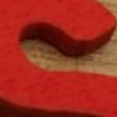
Kontakt
Meie keskus
PÕHIMÄÄRUS
KODUKORD
TÕNK TÖÖTASUJUHEND
AVALIK TEAVE
Lisa info
KASULIK