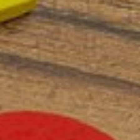
REGISTREERIMINE KOOLIDELE
Registreeru
INDIVIDUAALNÕUSTAMINE
GRUPINÕUSTAMINE
ПО-РУССКИ
Koolituskeskus
ÜLDINE INFO